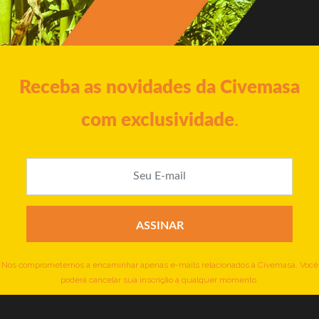
Receba as novidades da Civemasa
com exclusividade
.
Nos comprometemos a encaminhar apenas e-mails relacionados à Civemasa. Você
poderá cancelar sua inscrição a qualquer momento.