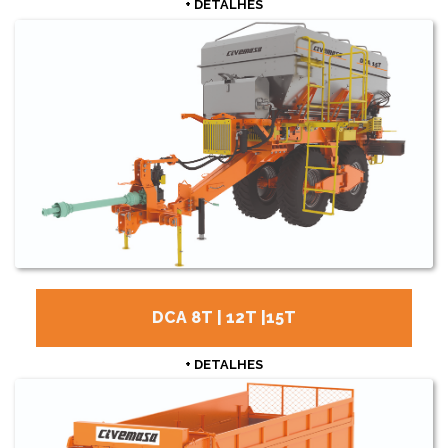
+ DETALHES
DCA 8T | 12T |15T
+ DETALHES