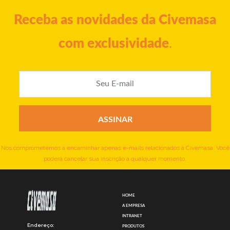
Receba as novidades da Civemasa
com exclusividade
.
Nos comprometemos a encaminhar apenas e-mails relacionados à Civemasa. Você
poderá cancelar sua inscrição a qualquer momento.
HOME
A EMPRESA
INTRANET
Endereço:
PRODUTOS